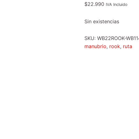
$
22.990
IVA Incluido
Sin existencias
SKU:
WB22ROOK-WB11
manubrio
,
rook
,
ruta