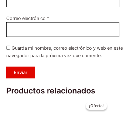
Correo electrónico
*
Guarda mi nombre, correo electrónico y web en este
navegador para la próxima vez que comente.
Productos relacionados
El
El
Este
Este
precio
precio
¡Oferta!
¡Oferta!
producto
producto
original
actual
tiene
era:
tiene
es:
$219.990.
$189.990
múltiples
múltiples
variantes.
variantes.
Las
Las