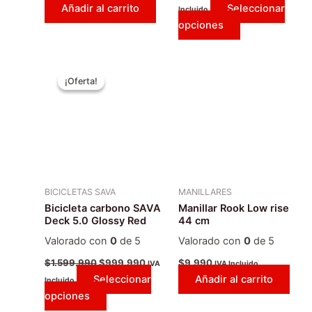
Añadir al carrito
Seleccionar
Incluido
de
opciones
producto
El
El
Este
precio
precio
¡Oferta!
¡Oferta!
producto
original
actual
era:
tiene
es:
$1.599.990.
$999.990.
múltiples
variantes.
Las
opciones
se
BICICLETAS SAVA
MANILLARES
pueden
Bicicleta carbono SAVA
Manillar Rook Low rise
elegir
Deck 5.0 Glossy Red
44 cm
en
Valorado con
0
de 5
Valorado con
0
de 5
la
$
1.599.990
$
999.990
$
9.990
IVA
IVA Incluido
página
Seleccionar
Añadir al carrito
Incluido
de
opciones
producto