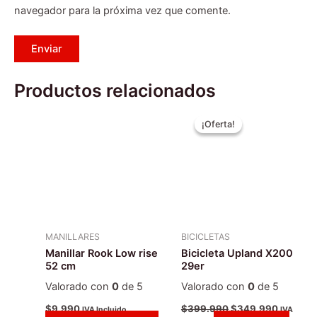
navegador para la próxima vez que comente.
Productos relacionados
El
El
Este
precio
precio
¡Oferta!
¡Oferta!
producto
original
actual
era:
tiene
es:
$399.990.
$349.99
múltiples
variantes.
Las
opciones
se
MANILLARES
BICICLETAS
pueden
Manillar Rook Low rise
Bicicleta Upland X200
elegir
52 cm
29er
en
Valorado con
0
de 5
Valorado con
0
de 5
la
$
9.990
$
399.990
$
349.990
IVA Incluido
IVA
página