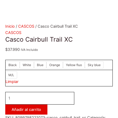
Inicio
/
CASCOS
/ Casco Cairbull Trail XC
CASCOS
Casco Cairbull Trail XC
$
37.990
IVA Incluido
Black
White
Blue
Orange
Yellow fluo
Sky blue
M/L
Limpiar
Añadir al carrito
SKU:
8099798221073-casco_cairbull_trail_xc
Categoría: