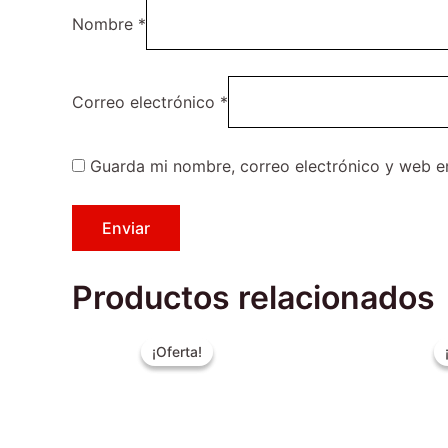
Nombre
*
Correo electrónico
*
Guarda mi nombre, correo electrónico y web e
Productos relacionados
El
El
Este
precio
precio
¡Oferta!
¡Oferta!
producto
original
actual
era:
es:
tiene
$219.990.
$189.990.
múltiples
variantes.