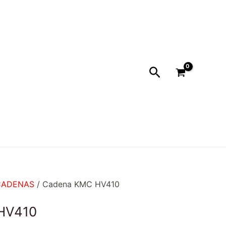
Buscar
CADENAS
/ Cadena KMC HV410
HV410