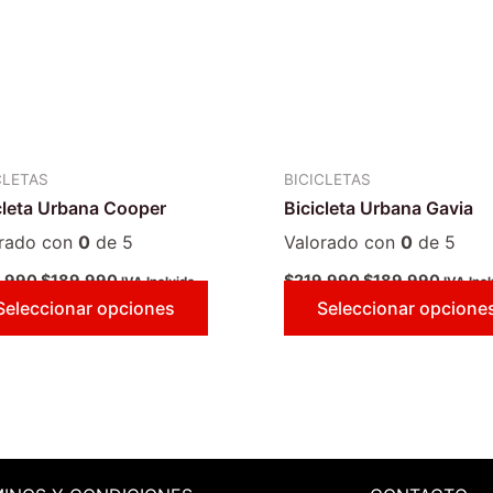
Las
opciones
se
pueden
elegir
en
CLETAS
BICICLETAS
la
cleta Urbana Cooper
Bicicleta Urbana Gavia
página
de
orado con
0
de 5
Valorado con
0
de 5
producto
.990
$
189.990
$
219.990
$
189.990
IVA Incluido
IVA Incl
Seleccionar opciones
Seleccionar opcione