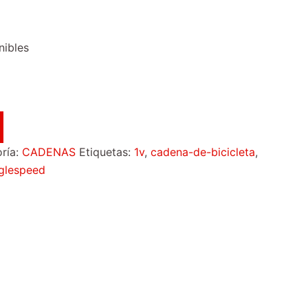
nibles
ría:
CADENAS
Etiquetas:
1v
,
cadena-de-bicicleta
,
nglespeed