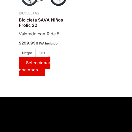
variantes.
Las
BICICLETAS
opciones
Bicicleta SAVA Niños
Frolic 20
se
pueden
Valorado con
0
de 5
elegir
$
299.990
IVA Incluido
en
Negro
Gris
la
página
Seleccionar
de
opciones
producto