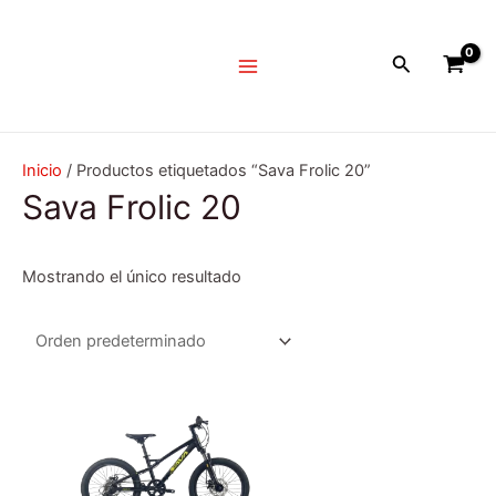
Ir
Main
al
Menu
Buscar
contenido
Inicio
/ Productos etiquetados “Sava Frolic 20”
Sava Frolic 20
Mostrando el único resultado
Este
producto
tiene
múltiples