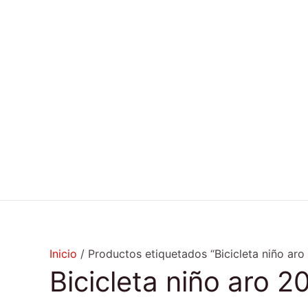
Ir
al
contenido
Inicio
/ Productos etiquetados “Bicicleta niño aro
Bicicleta niño aro 2