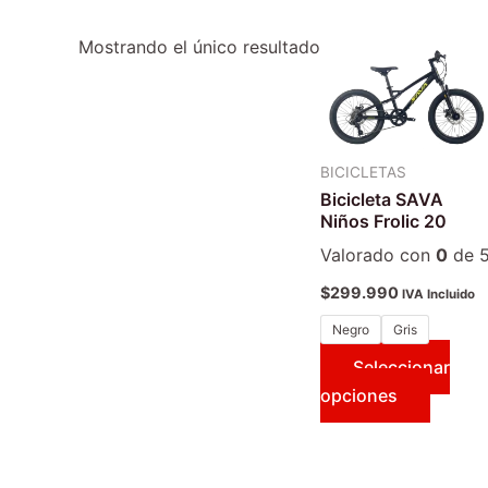
Este
Mostrando el único resultado
produc
tiene
múltipl
variant
BICICLETAS
Las
Bicicleta SAVA
opcion
Niños Frolic 20
se
Valorado con
0
de 
puede
$
299.990
IVA Incluido
elegir
en
Negro
Gris
la
Seleccionar
página
opciones
de
produc