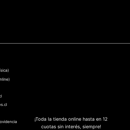
sica)
nline)
l
s.cl
¡Toda la tienda online hasta en 12
rovidencia
cuotas sin interés, siempre!