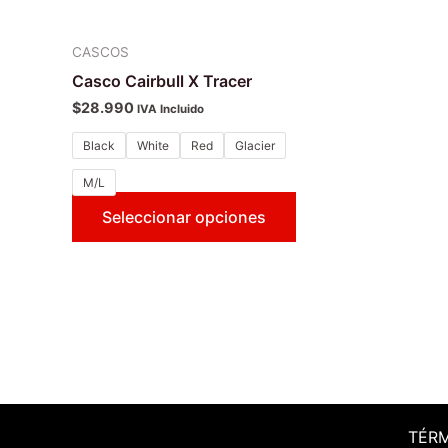
CASCOS
Casco Cairbull X Tracer
$
28.990
IVA Incluido
Black
White
Red
Glacier
M/L
Seleccionar opciones
TÉR