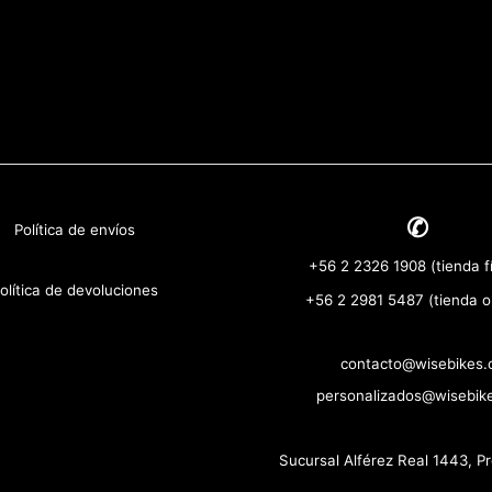
✆
Política de envíos
+56 2 2326 1908 (tienda fí
olítica de devoluciones
+56 2 2981 5487 (tienda o
contacto@wisebikes.c
personalizados@wisebike
Sucursal Alférez Real 1443, P