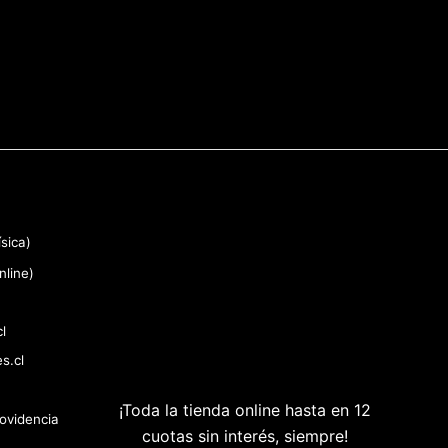
sica)
nline)
l
s.cl
¡Toda la tienda online hasta en 12
rovidencia
cuotas sin interés, siempre!