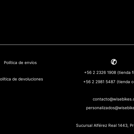
✆
Política de envíos
+56 2 2326 1908 (tienda fí
olítica de devoluciones
+56 2 2981 5487 (tienda o
contacto@wisebikes.c
personalizados@wisebike
Sucursal Alférez Real 1443, P