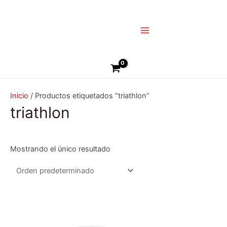
Ir
Main
al
Menu
contenido
Buscar
Inicio
/ Productos etiquetados “triathlon”
triathlon
Mostrando el único resultado
Este
producto
tiene