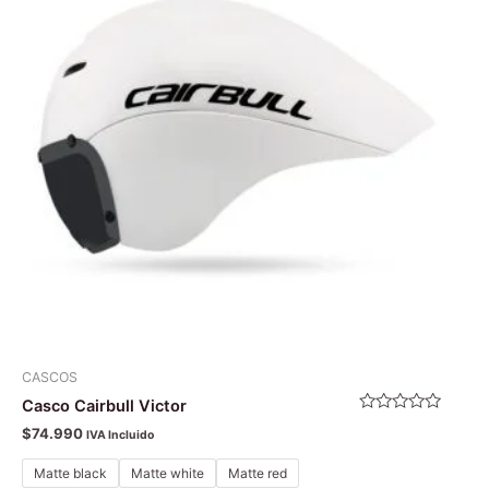
múltiples
variantes.
Las
opciones
se
pueden
elegir
en
la
página
de
producto
CASCOS
Casco Cairbull Victor
Valorado
$
74.990
IVA Incluido
con
0
de
Matte black
Matte white
Matte red
5