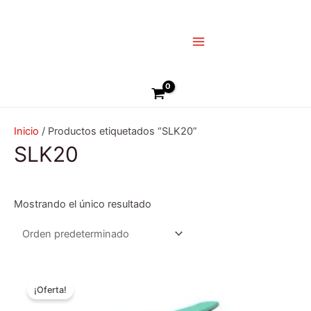
Ir
Main
al
Menu
contenido
Buscar
Inicio
/ Productos etiquetados “SLK20”
SLK20
Mostrando el único resultado
El
El
Este
precio
precio
¡Oferta!
producto
original
actual
era:
es:
tiene