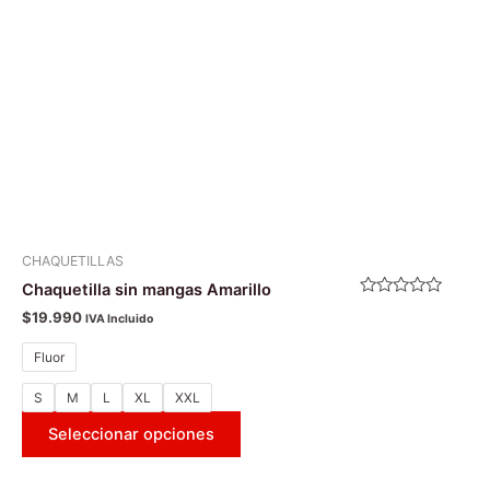
se
pueden
elegir
en
la
página
de
producto
CHAQUETILLAS
Chaquetilla sin mangas Amarillo
Valorado
$
19.990
IVA Incluido
con
0
de
Fluor
5
S
M
L
XL
XXL
Seleccionar opciones