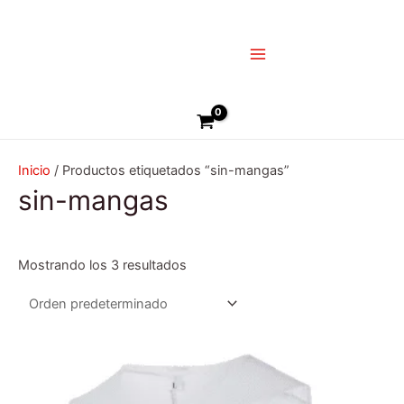
Ir
Main
al
Menu
contenido
Buscar
Inicio
/ Productos etiquetados “sin-mangas”
sin-mangas
Mostrando los 3 resultados
Este
producto
tiene