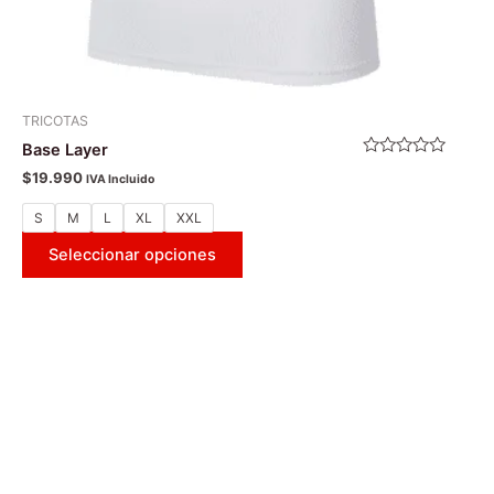
TRICOTAS
Base Layer
Valorado
$
19.990
IVA Incluido
con
0
de
S
M
L
XL
XXL
5
Seleccionar opciones
Este
producto
tiene
múltiples
variantes.
Las
opciones