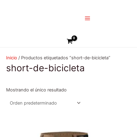
Ir
Main
al
Menu
contenido
Buscar
Inicio
/ Productos etiquetados “short-de-bicicleta”
short-de-bicicleta
Mostrando el único resultado
Este
producto
tiene