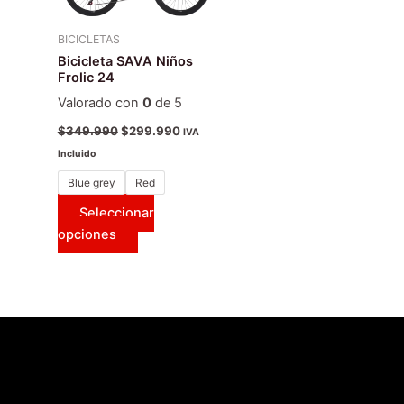
variantes.
Las
BICICLETAS
opciones
Bicicleta SAVA Niños
Frolic 24
se
pueden
Valorado con
0
de 5
elegir
$
349.990
$
299.990
IVA
en
Incluido
la
Blue grey
Red
página
de
Seleccionar
producto
opciones