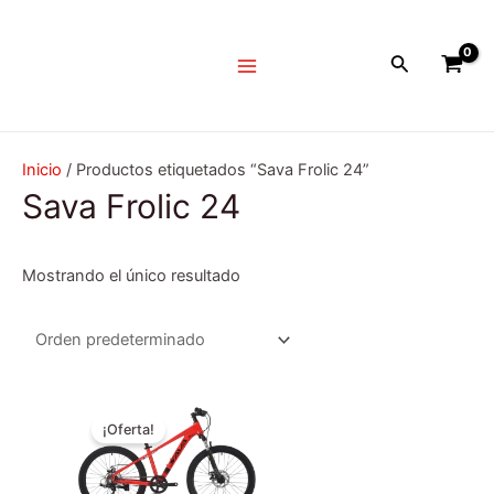
Ir
Main
al
Menu
Buscar
contenido
Inicio
/ Productos etiquetados “Sava Frolic 24”
Sava Frolic 24
Mostrando el único resultado
El
El
Este
precio
precio
¡Oferta!
producto
original
actual
era:
tiene
es:
$349.990.
$299.990.
múltiples