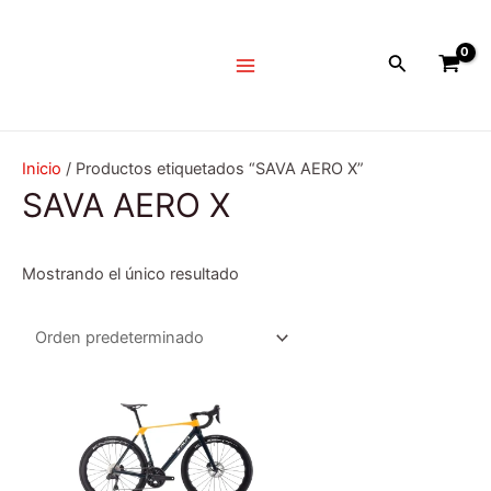
Ir
Main
al
Menu
Buscar
contenido
Inicio
/ Productos etiquetados “SAVA AERO X”
SAVA AERO X
Mostrando el único resultado
Este
producto
tiene
múltiples