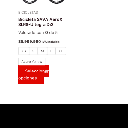
variantes.
Las
BICICLETAS
opciones
Bicicleta SAVA AeroX
SLR8-Ultegra Di2
se
pueden
Valorado con
0
de 5
elegir
$
5.999.990
IVA Incluido
en
XS
S
M
L
XL
la
página
Azure Yellow
de
Seleccionar
producto
opciones