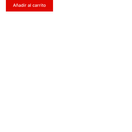
0
Añadir al carrito
de
5