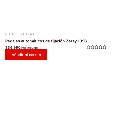
PEDALES Y CALAS
Pedales automáticos de fijación Zeray 109S
$
34.990
IVA Incluido
Valorado
Añadir al carrito
con
0
de
5