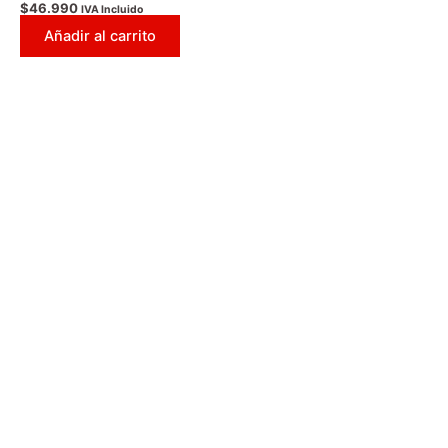
Valorado
$
46.990
IVA Incluido
con
0
Añadir al carrito
de
5