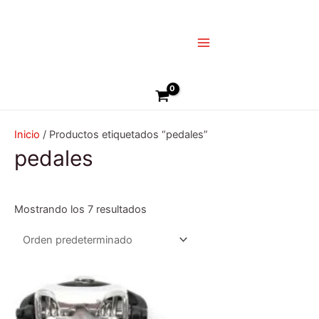
Ir
Main
al
Menu
contenido
Buscar
Inicio
/ Productos etiquetados “pedales”
pedales
Mostrando los 7 resultados