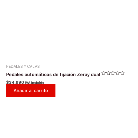
PEDALES Y CALAS
Pedales automáticos de fijación Zeray dual
Valorado
$
34.990
IVA Incluido
con
0
Añadir al carrito
de
5