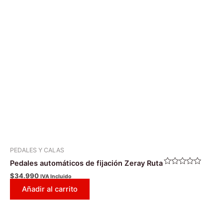
PEDALES Y CALAS
Pedales automáticos de fijación Zeray Ruta
Valorado
$
34.990
IVA Incluido
con
0
Añadir al carrito
de
5