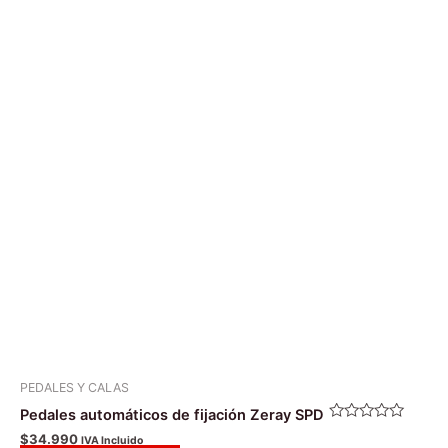
PEDALES Y CALAS
Pedales automáticos de fijación Zeray SPD
Valorado
$
34.990
IVA Incluido
con