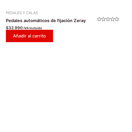
PEDALES Y CALAS
Pedales automáticos de fijación Zeray
Valorado
$
32.990
IVA Incluido
con
0
Añadir al carrito
de
5