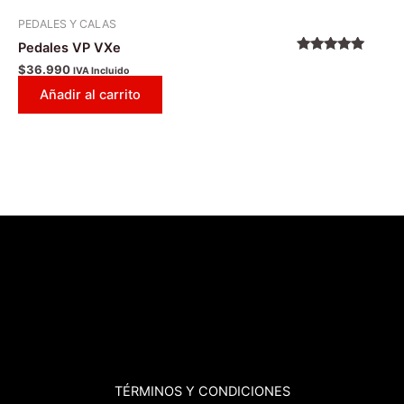
PEDALES Y CALAS
Pedales VP VXe
Valorado
$
36.990
IVA Incluido
con
5.00
de
5
Añadir al carrito
TÉRMINOS
Y CONDICIONES