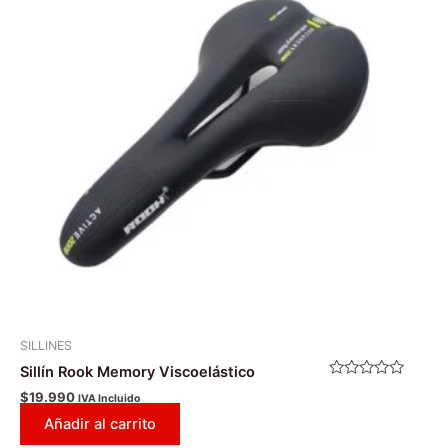
SILLINES
Sillín Rook Memory Viscoelástico
Valorado
$
19.990
IVA Incluido
con
0
Añadir al carrito
de
5