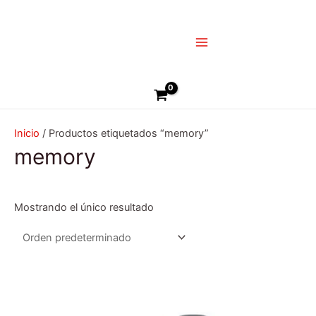
Ir
Main
al
Menu
contenido
Buscar
Inicio
/ Productos etiquetados “memory”
memory
Mostrando el único resultado