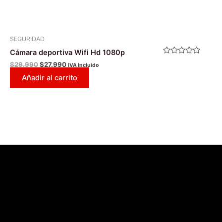
SEGURIDAD
Cámara deportiva Wifi Hd 1080p
Valorado
$
29.990
$
27.990
IVA Incluido
con
0
Añadir al carrito
de
5