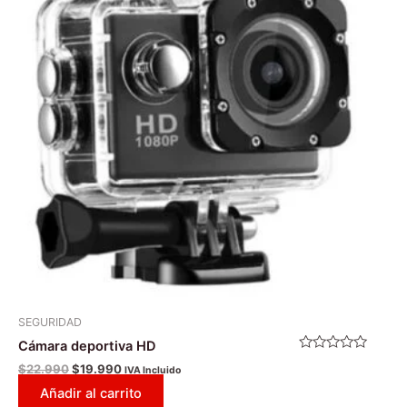
$22.990.
$19.990.
SEGURIDAD
Cámara deportiva HD
Valorado
$
22.990
$
19.990
IVA Incluido
con
0
Añadir al carrito
de