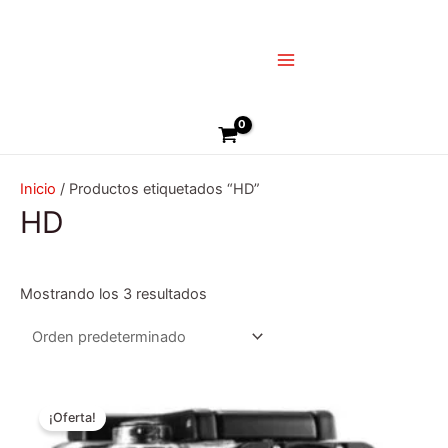
Ir
Main
al
Menu
contenido
Buscar
Inicio
/ Productos etiquetados “HD”
HD
Mostrando los 3 resultados
El
El
precio
precio
¡Oferta!
original
actual
era:
es: