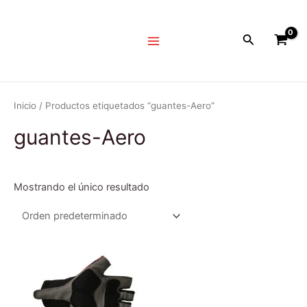
Ir
Main
al
Menu
Buscar
contenido
Inicio
/ Productos etiquetados “guantes-Aero”
guantes-Aero
Mostrando el único resultado
Este
producto
tiene