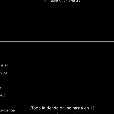
FORMAS DE PAGO
sica)
nline)
l
s.cl
¡Toda la tienda online hasta en 12
rovidencia