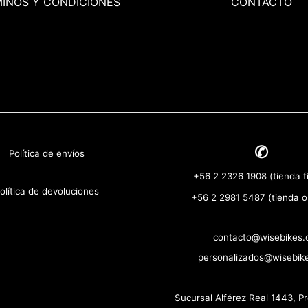
MINOS
Y CONDICIONES
CONTACTO
✆
Política de envíos
+56 2 2326 1908 (tienda fí
olítica de devoluciones
+56 2 2981 5487 (tienda o
contacto@wisebikes.c
personalizados@wisebike
Sucursal Alférez Real 1443, P