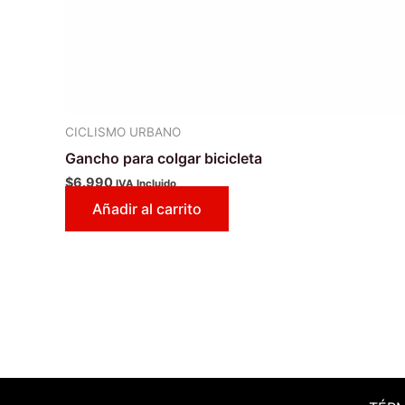
CICLISMO URBANO
Gancho para colgar bicicleta
$
6.990
IVA Incluido
Añadir al carrito