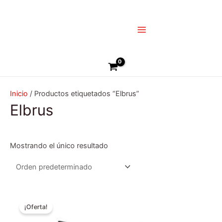
Ir
Main
al
Menu
contenido
Buscar
Inicio
/ Productos etiquetados “Elbrus”
Elbrus
Mostrando el único resultado
El
El
Este
precio
precio
¡Oferta!
producto
original
actual
era:
es:
tiene