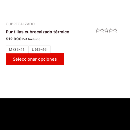
producto
CUBRECALZADO
Puntillas cubrecalzado térmico
Valorado
$
12.990
IVA Incluido
con
0
de
M (35-41)
L (42-46)
5
Seleccionar opciones