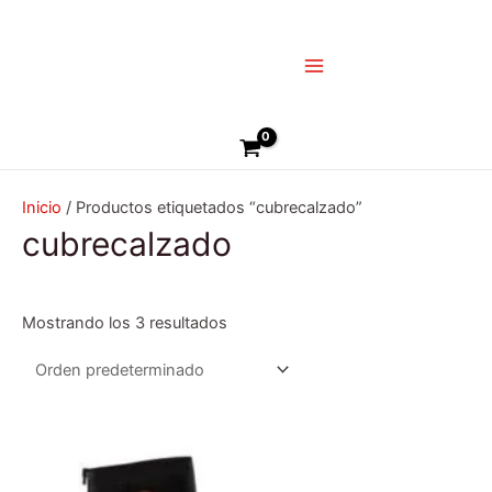
Ir
Main
al
Menu
contenido
Buscar
Inicio
/ Productos etiquetados “cubrecalzado”
cubrecalzado
Mostrando los 3 resultados
Este
producto
tiene