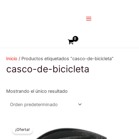
Ir
Main
al
Menu
contenido
Buscar
Inicio
/ Productos etiquetados “casco-de-bicicleta”
casco-de-bicicleta
Mostrando el único resultado
El
El
Este
precio
precio
¡Oferta!
producto
original
actual
era:
es:
tiene