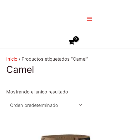
Ir
Main
al
Menu
contenido
Buscar
Inicio
/ Productos etiquetados “Camel”
Camel
Mostrando el único resultado
Este
producto
tiene