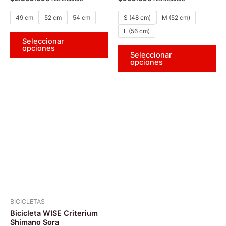
con
con
0
0
de
de
de
de
49 cm
52 cm
54 cm
S (48 cm)
M (52 cm)
5
5
producto
pr
L (56 cm)
Seleccionar
opciones
Seleccionar
opciones
Este
producto
tiene
múltiples
variantes.
Las
opciones
se
pueden
BICICLETAS
elegir
Bicicleta WISE Criterium
en
Shimano Sora