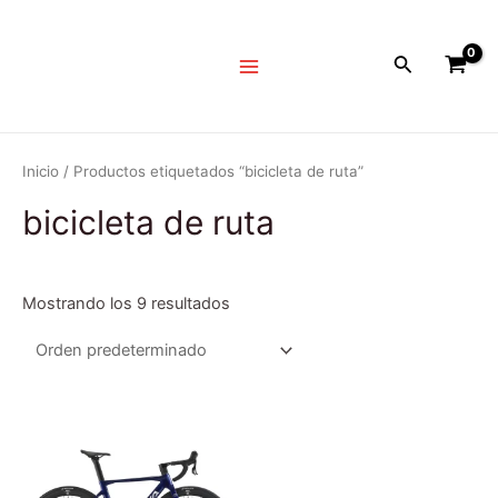
Ir
Main
al
Menu
Buscar
contenido
Inicio
/ Productos etiquetados “bicicleta de ruta”
bicicleta de ruta
Mostrando los 9 resultados
Este
Es
producto
pr
tiene
tie