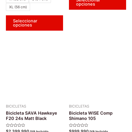
opciones
XL (56 cm)
Seleccionar
opciones
Este
Es
producto
pr
tiene
tie
múltiples
múl
variantes.
var
Las
La
opciones
op
se
se
pueden
pu
BICICLETAS
BICICLETAS
elegir
ele
Bicicleta SAVA Hawkeye
Bicicleta WISE Comp
en
en
F20 24s Matt Black
Shimano 105
la
la
Valorado
Valorado
$
2.399.990
$
999.990
página
pá
IVA Incluido
IVA Incluido