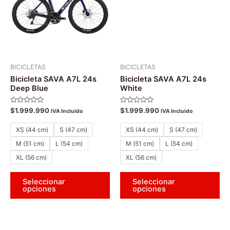
múltiples
múl
variantes.
var
Las
La
opciones
op
se
se
pueden
pu
BICICLETAS
BICICLETAS
elegir
ele
Bicicleta SAVA A7L 24s
Bicicleta SAVA A7L 24s
en
en
Deep Blue
White
la
la
Valorado
Valorado
$
1.999.990
$
1.999.990
página
pá
IVA Incluido
IVA Incluido
con
con
0
0
de
de
de
de
XS (44 cm)
S (47 cm)
XS (44 cm)
S (47 cm)
5
5
producto
pr
M (51 cm)
L (54 cm)
M (51 cm)
L (54 cm)
XL (56 cm)
XL (56 cm)
Seleccionar
Seleccionar
opciones
opciones
El
El
El
El
Este
Es