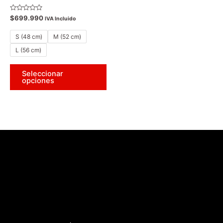
la
Valorado
$
699.990
página
IVA Incluido
con
0
de
de
S (48 cm)
M (52 cm)
5
producto
L (56 cm)
Seleccionar
opciones