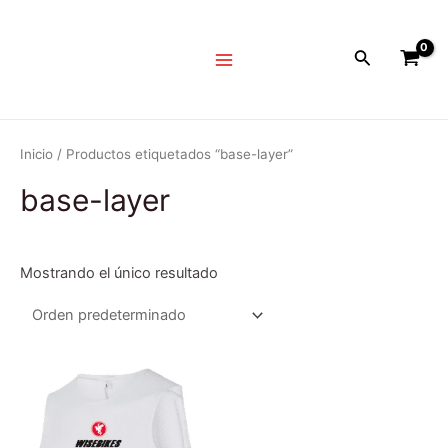
Ir
Main
al
Menu
Buscar
contenido
Inicio
/ Productos etiquetados “base-layer”
base-layer
Mostrando el único resultado
Este
producto
tiene