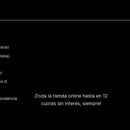
sica)
nline)
l
s.cl
¡Toda la tienda online hasta en 12
rovidencia
cuotas sin interés, siempre!