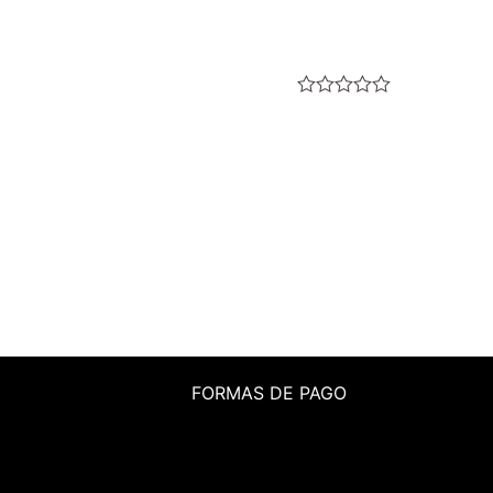
Valorado
con
0
de
5
FORMAS DE PAGO