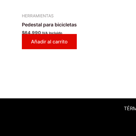
HERRAMIENTAS
Pedestal para bicicletas
$
64.990
IVA Incluido
Añadir al carrito
TÉR