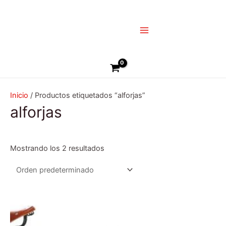
Ir
Main
al
Menu
contenido
Buscar
Inicio
/ Productos etiquetados “alforjas”
alforjas
Mostrando los 2 resultados