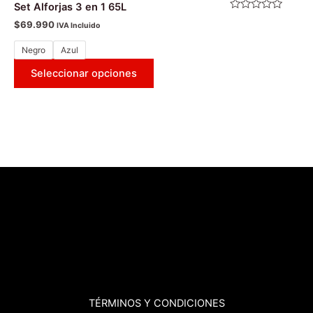
Set Alforjas 3 en 1 65L
Valorado
$
69.990
IVA Incluido
con
0
de
Negro
Azul
5
Seleccionar opciones
TÉRMINOS
Y CONDICIONES