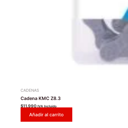
CADENAS
Cadena KMC Z8.3
$
11.990
IVA Incluido
Añadir al carrito