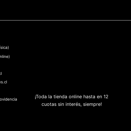
sica)
nline)
l
s.cl
¡Toda la tienda online hasta en 12
rovidencia
cuotas sin interés, siempre!