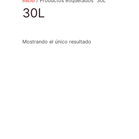
Inicio
/ Productos etiquetados “30L”
30L
Mostrando el único resultado