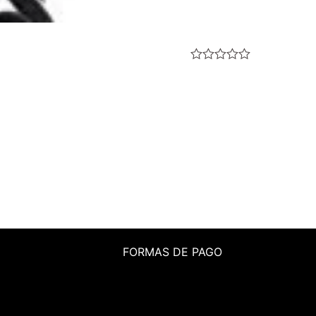
Valorado
con
0
de
5
FORMAS DE PAGO