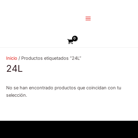
Ir
Main
al
Menu
contenido
Buscar
Inicio
/ Productos etiquetados “24L”
24L
No se han encontrado productos que coincidan con tu
selección.