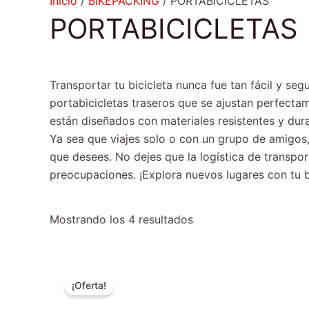
Inicio
/
BIKEPACKING
/ PORTABICICLETAS
PORTABICICLETAS
Transportar tu bicicleta nunca fue tan fácil y s
portabicicletas traseros que se ajustan perfecta
están diseñados con materiales resistentes y dur
Ya sea que viajes solo o con un grupo de amigos,
que desees. No dejes que la logística de transport
preocupaciones. ¡Explora nuevos lugares con tu bi
Mostrando los 4 resultados
El
El
precio
precio
¡Oferta!
original
actual
era:
es: