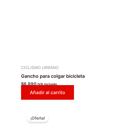
CICLISMO URBANO
Gancho para colgar bicicleta
$
6.990
IVA Incluido
Añadir al carrito
El
El
precio
precio
¡Oferta!
original
actual
era:
es: