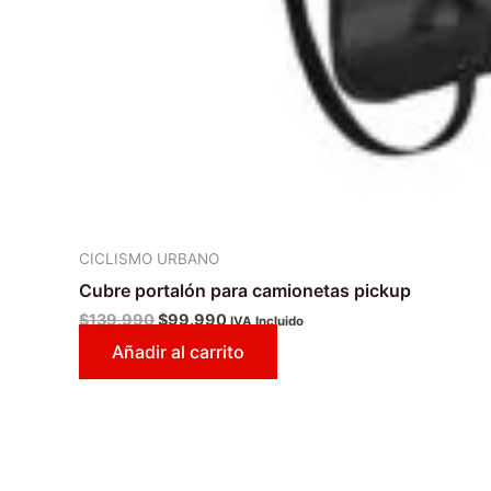
CICLISMO URBANO
Cubre portalón para camionetas pickup
$
139.990
$
99.990
IVA Incluido
Añadir al carrito